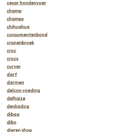
cesar hondenvoer
champ
champs
chihuahua
consumentenbond
cranenbroek
croc
crocs
curver
darf
darmen
delcon voeding
delhaize
denkadog
dibaq
dibo
dieren shop