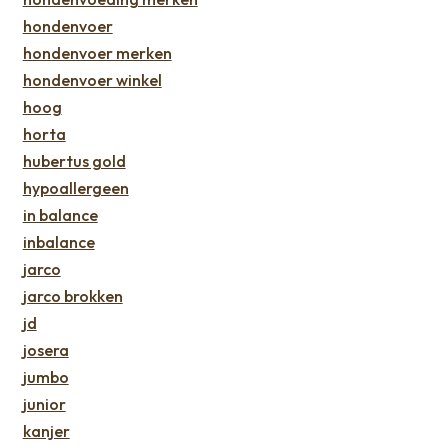
hondenvoer
hondenvoer merken
hondenvoer winkel
hoog
horta
hubertus gold
hypoallergeen
in balance
inbalance
jarco
jarco brokken
jd
josera
jumbo
junior
kanjer