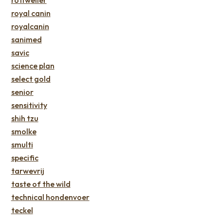
rottweiler
royal canin
royalcanin
sanimed
savic
science plan
select gold
senior
sensitivity
shih tzu
smolke
smulti
specific
tarwevrij
taste of the wild
technical hondenvoer
teckel