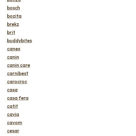
bosch
bozita
brekz
brit
buddybites
canex
canin
canin care
carnibest
carocroc
casa
casa fera
catit
cavia
cavom
cesar