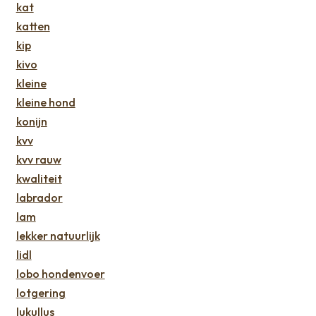
kat
katten
kip
kivo
kleine
kleine hond
konijn
kvv
kvv rauw
kwaliteit
labrador
lam
lekker natuurlijk
lidl
lobo hondenvoer
lotgering
lukullus