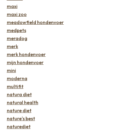
maxi
maxi zoo
meadowfield hondenvoer
medpets
meradog
merk
merk hondenvoer
mijn hondenvoer
mini
moderna
multifit
natura diet
natural health
nature diet
nature's best
naturediet