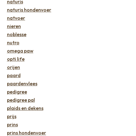
naturis
naturis hondenvoer
natvoer
nieren
noblesse
nutro
omega paw
opti life
orijen
paard
paardenvlees
pedigree
pedigree pal
plaids en dekens
prijs
prins
prins hondenvoer