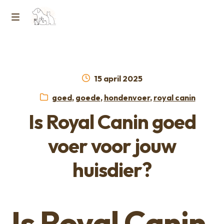
Ga
Ga
naar
naar
M
Home
de
de
e
navigatie
inhoud
Contact
n
Geplaatst
15 april 2025
op
Horcon Webshop – GDPR / Voorwaarden /
Categorieën:
goed
,
goede
,
hondenvoer
,
royal canin
u
Privacybeleid
Is Royal Canin goed
Over ons
voer voor jouw
huisdier?
Is Royal Canin