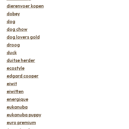
dierenvoer kopen
dobey
dog
dog chow
dog lovers gold
droog
duck
duitse herder
ecostyle
edgard cooper
eiwit
eiwitten
energique
eukanuba
eukanuba puppy
euro premium