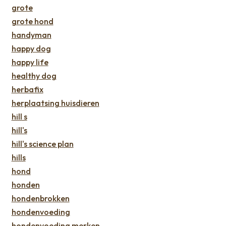
grote
grote hond
handyman
happy dog
happy life
healthy dog
herbafix
herplaatsing huisdieren
hill s
hill's
hill's science plan
hills
hond
honden
hondenbrokken
hondenvoeding
hondenvoeding merken