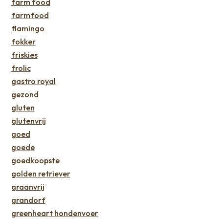
farm food
farmfood
flamingo
fokker
friskies
frolic
gastro royal
gezond
gluten
glutenvrij
goed
goede
goedkoopste
golden retriever
graanvrij
grandorf
greenheart hondenvoer