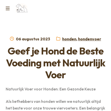
Ga
Ga
naar
naar
M
Home
de
de
e
navigatie
inhoud
Contact
n
Geplaatst
Categorieën:
06 augustus 2023
honden
,
hondenvoer
op
Horcon Webshop – GDPR / Voorwaarden /
Geef je Hond de Beste
u
Privacybeleid
Voeding met Natuurlijk
Over ons
Voer
Natuurlijk Voer voor Honden: Een Gezonde Keuze
Als liefhebbers van honden willen we natuurlijk altijd
het beste voor onze trouwe viervoeters. Een belangrijk