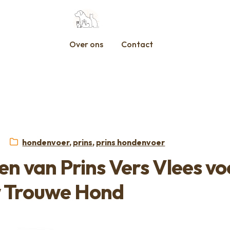
Over ons
Contact
Categorieën:
hondenvoer
,
prins
,
prins hondenvoer
n van Prins Vers Vlees vo
 Trouwe Hond