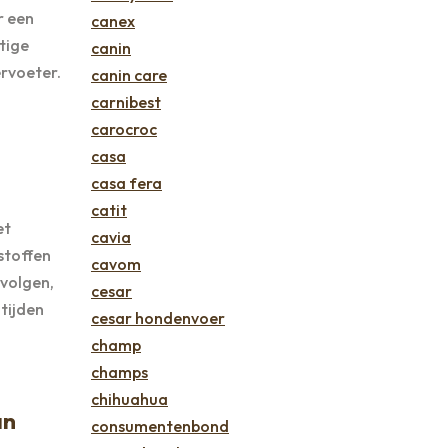
r een
canex
tige
canin
ervoeter.
canin care
carnibest
carocroc
casa
casa fera
catit
et
cavia
stoffen
cavom
 volgen,
cesar
tijden
cesar hondenvoer
champ
champs
chihuahua
an
consumentenbond