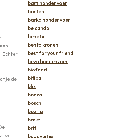
barf hondenvoer
barfen
barka hondenvoer
belcando
beneful
e
bento kronen
geen
best for your friend
 Echter,
bevo hondenvoer
biofood
bitiba
at je de
blik
bonzo
bosch
bozita
brekz
 De
brit
iteit
buddybites