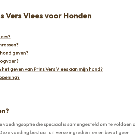
ns Vers Vlees voor Honden
lees?
enrassen?
n hond geven?
roogvoer?
 het geven van Prins Vers Vlees aan mijn hond?
 opening?
en?
e voedingsoptie die speciaal is samengesteld om te voldoen 
eze voeding bestaat uit verse ingrediënten en bevat geen