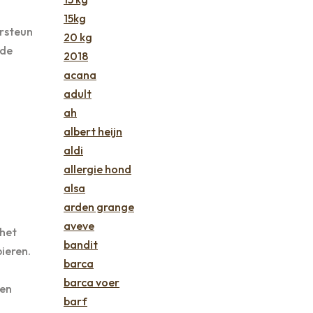
15kg
ersteun
20 kg
fde
2018
acana
adult
ah
albert heijn
aldi
allergie hond
alsa
arden grange
aveve
 het
bandit
ieren.
barca
barca voer
een
barf