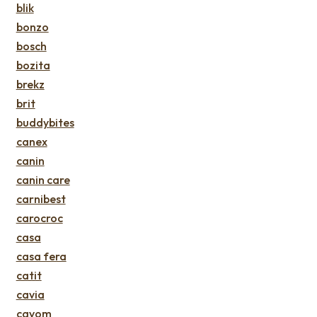
blik
bonzo
bosch
bozita
brekz
brit
buddybites
canex
canin
canin care
carnibest
carocroc
casa
casa fera
catit
cavia
cavom