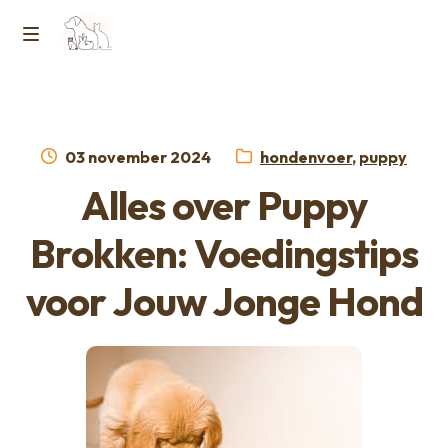
Ga
Ga
naar
naar
M
Home
de
de
e
navigatie
inhoud
Contact
n
Geplaatst
Categorieën:
03 november 2024
hondenvoer
,
puppy
op
Horcon Webshop – GDPR / Voorwaarden /
Alles over Puppy
u
Privacybeleid
Brokken: Voedingstips
Over ons
voor Jouw Jonge Hond