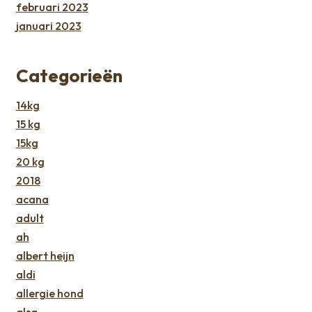
februari 2023
januari 2023
Categorieën
14kg
15 kg
15kg
20 kg
2018
acana
adult
ah
albert heijn
aldi
allergie hond