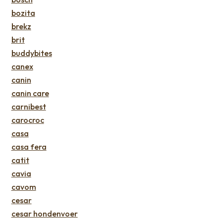
bozita
brekz
brit
buddybites
canex
canin
canin care
carnibest
carocroc
casa
casa fera
catit
cavia
cavom
cesar
cesar hondenvoer