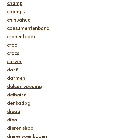
champ
champs
chihuahua
consumentenbond
cranenbroek
croc
crocs
curver
darf
darmen
delcon voeding
delhaize
denkadog
dibaq
dibo
dieren shop
dierenvoer kopen