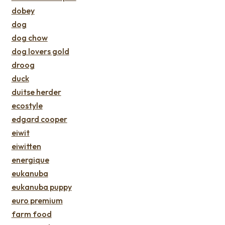
dobey
dog
dog chow
dog lovers gold
droog
duck
duitse herder
ecostyle
edgard cooper
eiwit
eiwitten
energique
eukanuba
eukanuba puppy
euro premium
farm food