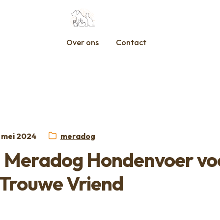
Over ons
Contact
plaatst
Categorie:
 mei 2024
meradog
t: Meradog Hondenvoer vo
Trouwe Vriend