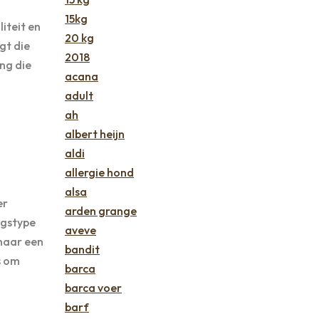
15kg
iteit en
20 kg
gt die
2018
ng die
acana
adult
ah
albert heijn
aldi
allergie hond
alsa
er
arden grange
ngstype
aveve
 naar een
bandit
s om
barca
barca voer
barf