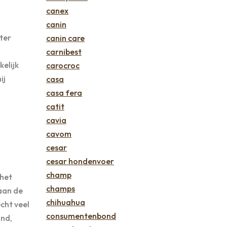
canex
canin
ter
canin care
carnibest
elijk
carocroc
ij
casa
casa fera
catit
cavia
cavom
cesar
cesar hondenvoer
champ
 het
champs
aan de
chihuahua
cht veel
consumentenbond
ond,