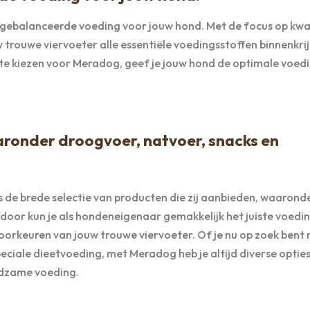
ebalanceerde voeding voor jouw hond. Met de focus op kwal
rouwe viervoeter alle essentiële voedingsstoffen binnenkrij
 te kiezen voor Meradog, geef je jouw hond de optimale voedi
aronder droogvoer, natvoer, snacks en
de brede selectie van producten die zij aanbieden, waarond
rdoor kun je als hondeneigenaar gemakkelijk het juiste voedi
voorkeuren van jouw trouwe viervoeter. Of je nu op zoek bent
peciale dieetvoeding, met Meradog heb je altijd diverse optie
edzame voeding.