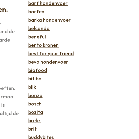
barf hondenvoer
en.
barfen
barka hondenvoer
e
belcando
hond de
beneful
aarde
bento kronen
best for your friend
bevo hondenvoer
biofood
bitiba
blik
oeften.
bonzo
normaal
bosch
 is
bozita
altijd de
brekz
brit
buddybites