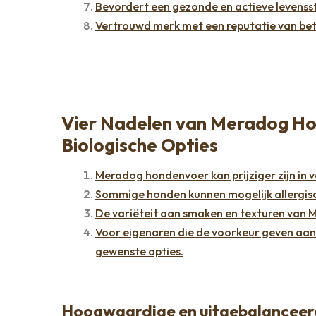
Bevordert een gezonde en actieve levensst
Vertrouwd merk met een reputatie van bet
Vier Nadelen van Meradog Hond
Biologische Opties
Meradog hondenvoer kan prijziger zijn in 
Sommige honden kunnen mogelijk allergis
De variëteit aan smaken en texturen van 
Voor eigenaren die de voorkeur geven aan 
gewenste opties.
Hoogwaardige en uitgebalanceerd