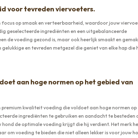
d voor tevreden viervoeters.
 focus op smaak en verteerbaarheid, waardoor jouw viervoe
ldig geselecteerde ingrediënten en een uitgebalanceerde
een de voeding gezond is, maar ook heerlijk smaakt en gemakk
 gelukkige en tevreden metgezel die geniet van elke hap die h
ldoet aan hoge normen op het gebied van
 premium kwaliteit voeding die voldoet aan hoge normen op
ecteerde ingrediënten te gebruiken en aandacht te besteden 
ond de optimale voeding krijgt die hij verdient. Het merk he
ar om voeding te bieden die niet alleen lekker is voor jouw h