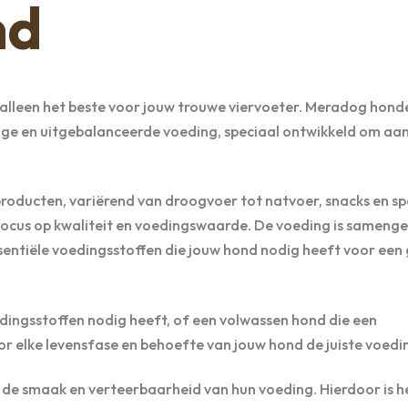
nd
jk alleen het beste voor jouw trouwe viervoeter. Meradog hon
ige en uitgebalanceerde voeding, speciaal ontwikkeld om aa
oducten, variërend van droogvoer tot natvoer, snacks en sp
focus op kwaliteit en voedingswaarde. De voeding is samenge
sentiële voedingsstoffen die jouw hond nodig heeft voor een
edingsstoffen nodig heeft, of een volwassen hond die een
r elke levensfase en behoefte van jouw hond de juiste voedi
e smaak en verteerbaarheid van hun voeding. Hierdoor is he