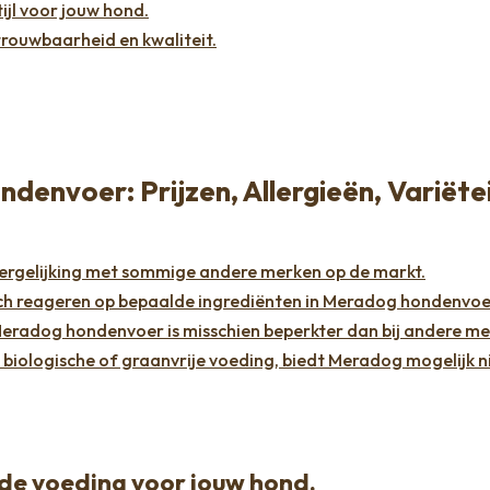
ijl voor jouw hond.
rouwbaarheid en kwaliteit.
envoer: Prijzen, Allergieën, Variëtei
vergelijking met sommige andere merken op de markt.
ch reageren op bepaalde ingrediënten in Meradog hondenvoe
Meradog hondenvoer is misschien beperkter dan bij andere me
biologische of graanvrije voeding, biedt Meradog mogelijk n
e voeding voor jouw hond.