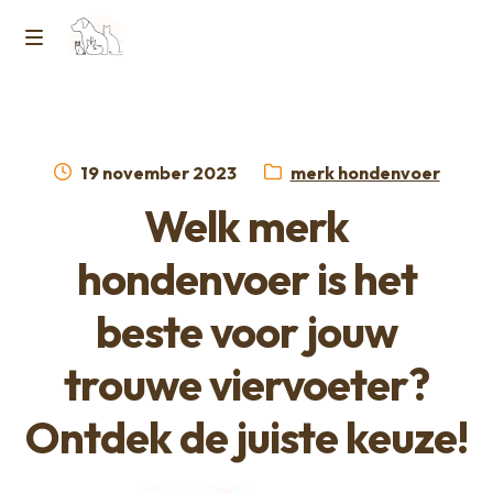
Ga
Ga
naar
naar
M
Home
de
de
e
navigatie
inhoud
Contact
n
Geplaatst
Categorie:
19 november 2023
merk hondenvoer
op
Horcon Webshop – GDPR / Voorwaarden /
Welk merk
u
Privacybeleid
hondenvoer is het
Over ons
beste voor jouw
trouwe viervoeter?
Ontdek de juiste keuze!