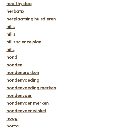
healthy dog
herbafix
herplaatsing huisdieren
hill s
hill's
hill's science plan
hills
hond
honden
hondenbrokken
hondenvoeding
hondenvoeding merken
hondenvoer
hondenvoer merken
hondenvoer winkel
hoog
horta