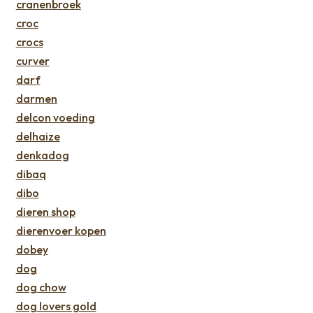
cranenbroek
croc
crocs
curver
darf
darmen
delcon voeding
delhaize
denkadog
dibaq
dibo
dieren shop
dierenvoer kopen
dobey
dog
dog chow
dog lovers gold