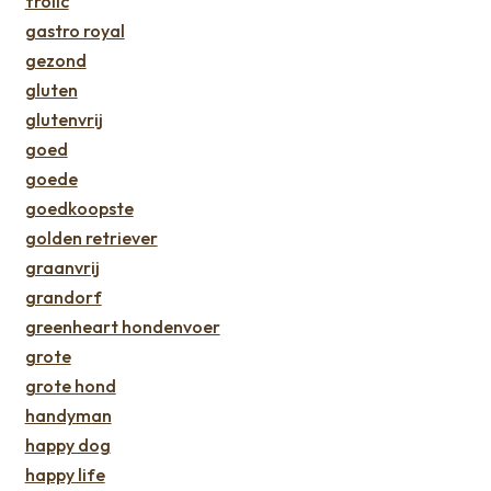
frolic
gastro royal
gezond
gluten
glutenvrij
goed
goede
goedkoopste
golden retriever
graanvrij
grandorf
greenheart hondenvoer
grote
grote hond
handyman
happy dog
happy life