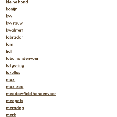
kleine hond
konijn
kvv
kvv rauw
kwaliteit
labrador
lam
lidl
lobo hondenvoer
lotgering
lukullus
maxi
maxi zoo
meadowfield hondenvoer
medpets
meradog
merk