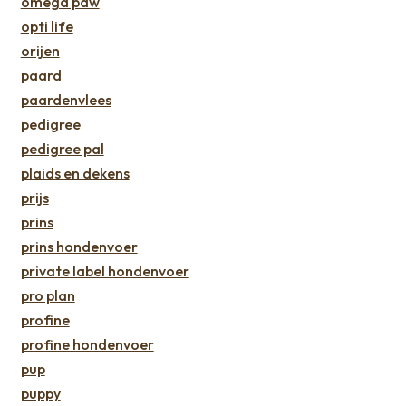
omega paw
opti life
orijen
paard
paardenvlees
pedigree
pedigree pal
plaids en dekens
prijs
prins
prins hondenvoer
private label hondenvoer
pro plan
profine
profine hondenvoer
pup
puppy