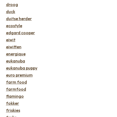
droog
duck
duitse herder
ecostyle
edgard cooper
eiwit
eiwitten
energique
eukanuba
eukanuba puppy
euro premium
farm food
farmfood
flamingo
fokker
friskies