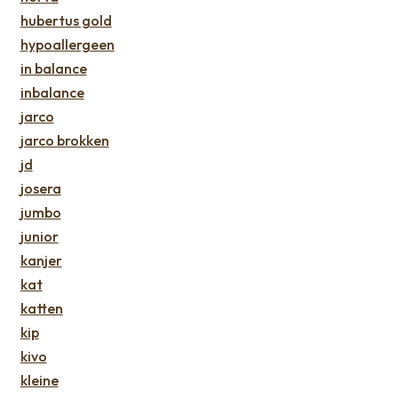
hubertus gold
hypoallergeen
in balance
inbalance
jarco
jarco brokken
jd
josera
jumbo
junior
kanjer
kat
katten
kip
kivo
kleine