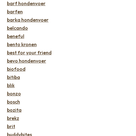
barf hondenvoer
barfen
barka hondenvoer
belcando
beneful
bento kronen
best for your friend
bevo hondenvoer
biofood
bitiba
blik
bonzo
bosch
bozita
brekz
brit
buddybites