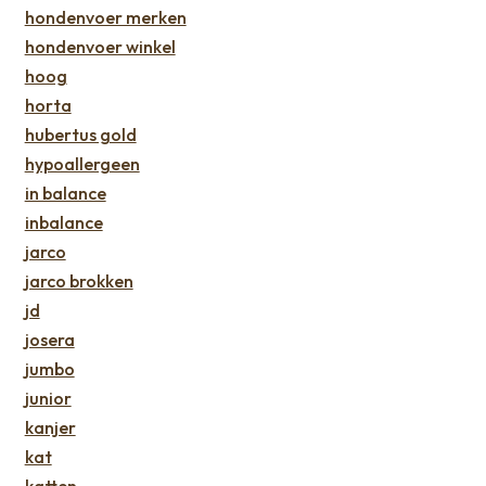
hondenvoer merken
hondenvoer winkel
hoog
horta
hubertus gold
hypoallergeen
in balance
inbalance
jarco
jarco brokken
jd
josera
jumbo
junior
kanjer
kat
katten