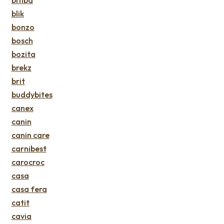
blik
bonzo
bosch
bozita
brekz
brit
buddybites
canex
canin
canin care
carnibest
carocroc
casa
casa fera
catit
cavia