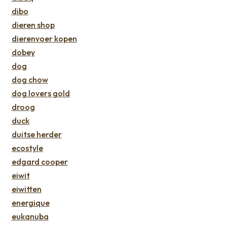
dibo
dieren shop
dierenvoer kopen
dobey
dog
dog chow
dog lovers gold
droog
duck
duitse herder
ecostyle
edgard cooper
eiwit
eiwitten
energique
eukanuba