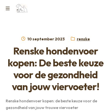
Ga
Ga
naar
naar
M
Home
de
de
e
navigatie
inhoud
Contact
n
Geplaatst
Categorie:
10 september 2023
renske
op
Horcon Webshop – GDPR / Voorwaarden /
Renske hondenvoer
u
Privacybeleid
kopen: De beste keuze
Over ons
voor de gezondheid
van jouw viervoeter!
Renske hondenvoer kopen: de beste keuze voor de
gezondheid van jouw trouwe viervoeter