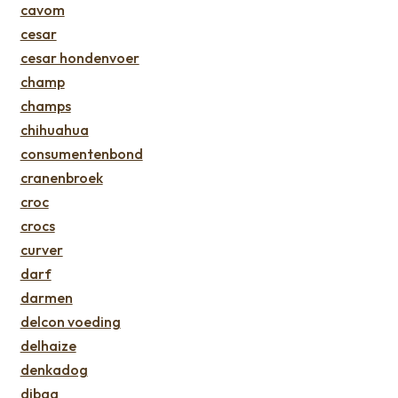
cavom
cesar
cesar hondenvoer
champ
champs
chihuahua
consumentenbond
cranenbroek
croc
crocs
curver
darf
darmen
delcon voeding
delhaize
denkadog
dibaq