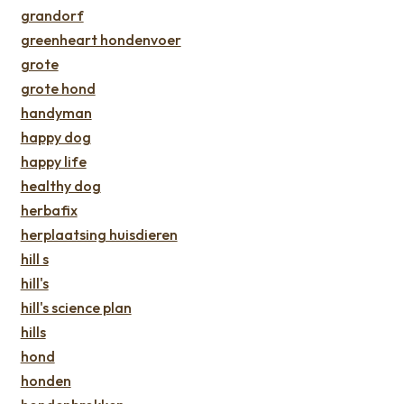
grandorf
greenheart hondenvoer
grote
grote hond
handyman
happy dog
happy life
healthy dog
herbafix
herplaatsing huisdieren
hill s
hill's
hill's science plan
hills
hond
honden