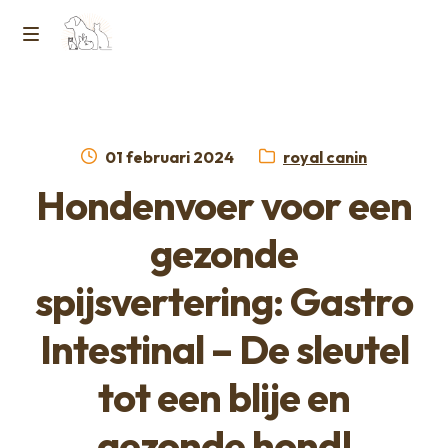
Ga
Ga
naar
naar
M
Home
de
de
e
navigatie
inhoud
Contact
n
Geplaatst
Categorie:
01 februari 2024
royal canin
op
Horcon Webshop – GDPR / Voorwaarden /
Hondenvoer voor een
u
Privacybeleid
gezonde
Over ons
spijsvertering: Gastro
Intestinal – De sleutel
tot een blije en
gezonde hond!