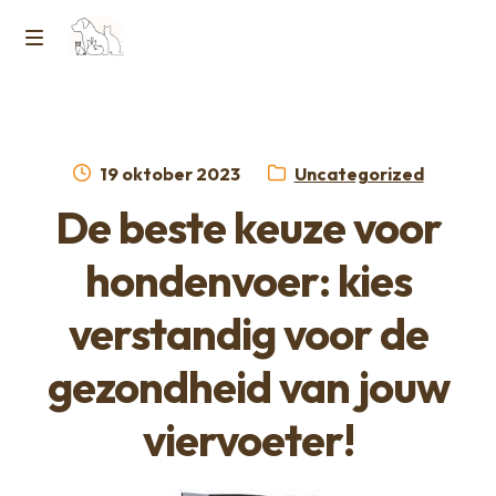
Ga
Ga
naar
naar
M
Home
de
de
e
navigatie
inhoud
Contact
n
Geplaatst
Categorie:
19 oktober 2023
Uncategorized
op
Horcon Webshop – GDPR / Voorwaarden /
De beste keuze voor
u
Privacybeleid
hondenvoer: kies
Over ons
verstandig voor de
gezondheid van jouw
viervoeter!