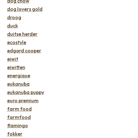
dog chow
dog lovers gold
droog
duck
duitse herder
ecostyle
edgard cooper
eiwit
eiwitten
energique
eukanuba
eukanuba puppy
euro premium
farm food
farmfood
flamingo
fokker