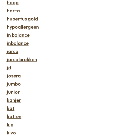
hoog
horta
hubertus gold
hypoallergeen
in balance
inbalance
jarco
jarco brokken
jd
josera
jumbo
junior
kanjer
kat
katten
kip
kivo