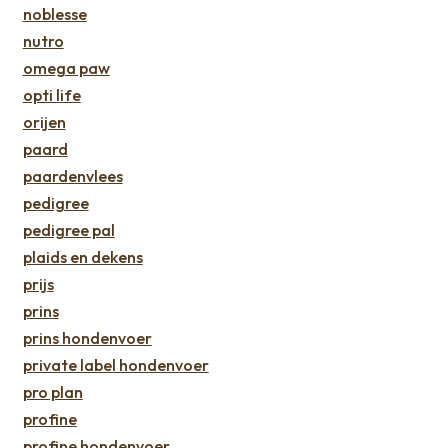
noblesse
nutro
omega paw
opti life
orijen
paard
paardenvlees
pedigree
pedigree pal
plaids en dekens
prijs
prins
prins hondenvoer
private label hondenvoer
pro plan
profine
profine hondenvoer