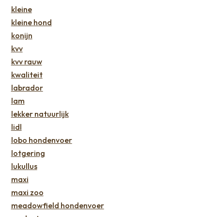
kleine
kleine hond
konijn
kvv
kvv rauw
kwaliteit
labrador
lam
lekker natuurlijk
lidl
lobo hondenvoer
lotgering
lukullus
maxi
maxi zoo
meadowfield hondenvoer