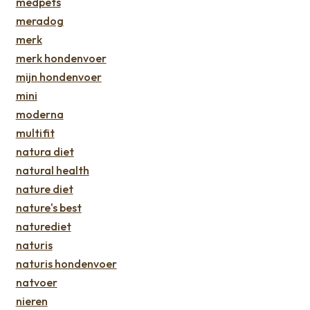
medpets
meradog
merk
merk hondenvoer
mijn hondenvoer
mini
moderna
multifit
natura diet
natural health
nature diet
nature's best
naturediet
naturis
naturis hondenvoer
natvoer
nieren