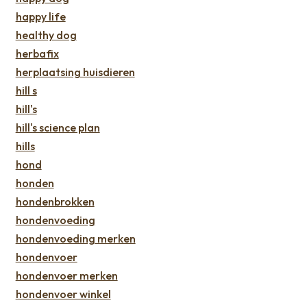
happy life
healthy dog
herbafix
herplaatsing huisdieren
hill s
hill's
hill's science plan
hills
hond
honden
hondenbrokken
hondenvoeding
hondenvoeding merken
hondenvoer
hondenvoer merken
hondenvoer winkel