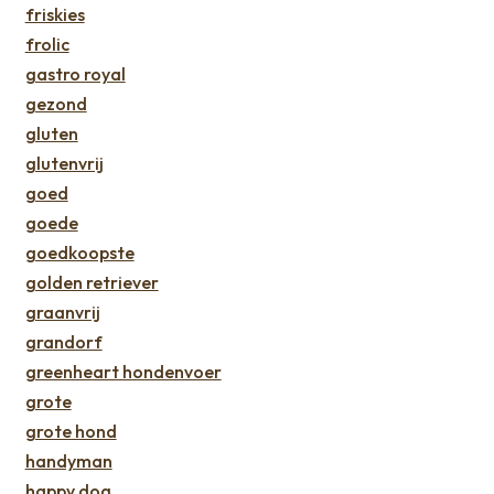
friskies
frolic
gastro royal
gezond
gluten
glutenvrij
goed
goede
goedkoopste
golden retriever
graanvrij
grandorf
greenheart hondenvoer
grote
grote hond
handyman
happy dog