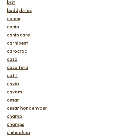
brit
buddybites
canex
canin
canin care
carnibest
carocroc
casa
casa fera
catit
cavia
cavom
cesar
cesar hondenvoer
champ
champs
chihuahua