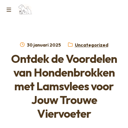
Ga
Ga
naar
naar
M
Home
de
de
e
navigatie
inhoud
Contact
n
Geplaatst
Categorie:
30 januari 2025
Uncategorized
op
Horcon Webshop – GDPR / Voorwaarden /
Ontdek de Voordelen
u
Privacybeleid
van Hondenbrokken
Over ons
met Lamsvlees voor
Jouw Trouwe
Viervoeter