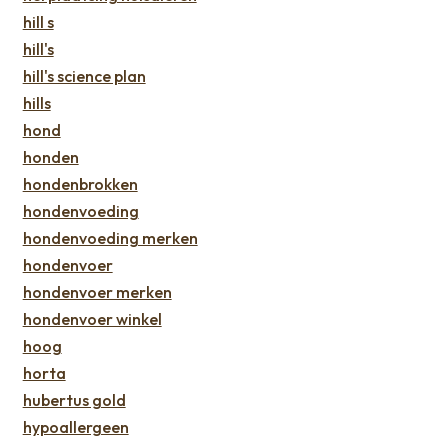
hill s
hill's
hill's science plan
hills
hond
honden
hondenbrokken
hondenvoeding
hondenvoeding merken
hondenvoer
hondenvoer merken
hondenvoer winkel
hoog
horta
hubertus gold
hypoallergeen