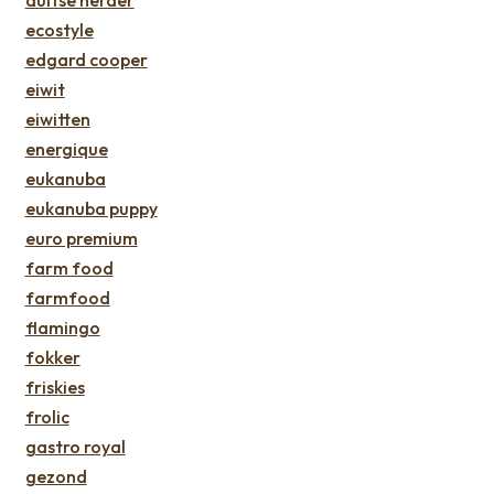
duitse herder
ecostyle
edgard cooper
eiwit
eiwitten
energique
eukanuba
eukanuba puppy
euro premium
farm food
farmfood
flamingo
fokker
friskies
frolic
gastro royal
gezond