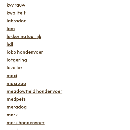
kvv rauw
kwaliteit
labrador
lam
lekker natuurlijk
lidl
lobo hondenvoer
lotgering
lukullus
maxi
maxi zoo
meadowfield hondenvoer
medpets
meradog
merk
merk hondenvoer