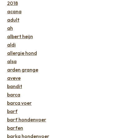
2018
acana
adult
ah
albert heijn
aldi
allergie hond
alsa
arden grange
aveve
bandit
barca
barca voer
barf
barf hondenvoer
barfen
barka hondenvoer