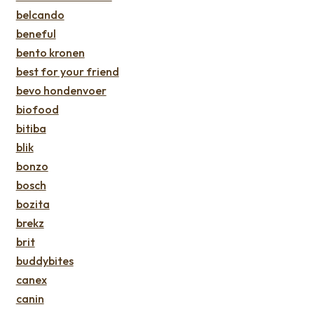
belcando
beneful
bento kronen
best for your friend
bevo hondenvoer
biofood
bitiba
blik
bonzo
bosch
bozita
brekz
brit
buddybites
canex
canin