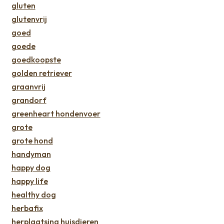
gluten
glutenvrij
goed
goede
goedkoopste
golden retriever
graanvrij
grandorf
greenheart hondenvoer
grote
grote hond
handyman
happy dog
happy life
healthy dog
herbafix
herplaatsing huisdieren