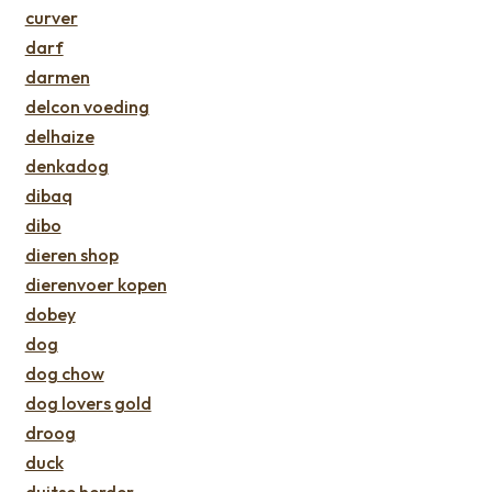
curver
darf
darmen
delcon voeding
delhaize
denkadog
dibaq
dibo
dieren shop
dierenvoer kopen
dobey
dog
dog chow
dog lovers gold
droog
duck