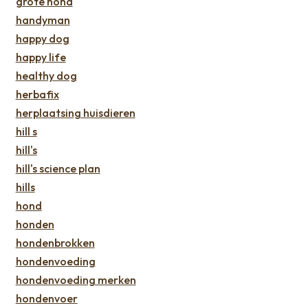
grote hond
handyman
happy dog
happy life
healthy dog
herbafix
herplaatsing huisdieren
hill s
hill's
hill's science plan
hills
hond
honden
hondenbrokken
hondenvoeding
hondenvoeding merken
hondenvoer