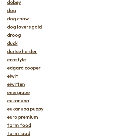
dobey
dog
dog chow
dog lovers gold
droog
duck
duitse herder
ecostyle
edgard cooper
eiwit
eiwitten
energique
eukanuba
eukanuba puppy
euro premium
farm food
farmfood