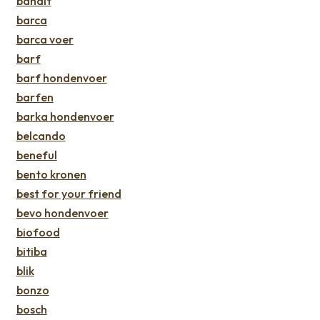
bandit
barca
barca voer
barf
barf hondenvoer
barfen
barka hondenvoer
belcando
beneful
bento kronen
best for your friend
bevo hondenvoer
biofood
bitiba
blik
bonzo
bosch