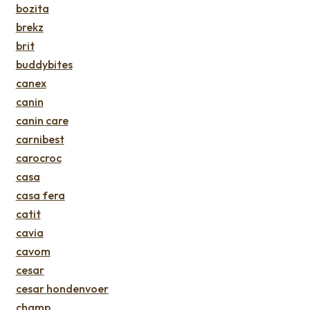
bozita
brekz
brit
buddybites
canex
canin
canin care
carnibest
carocroc
casa
casa fera
catit
cavia
cavom
cesar
cesar hondenvoer
champ