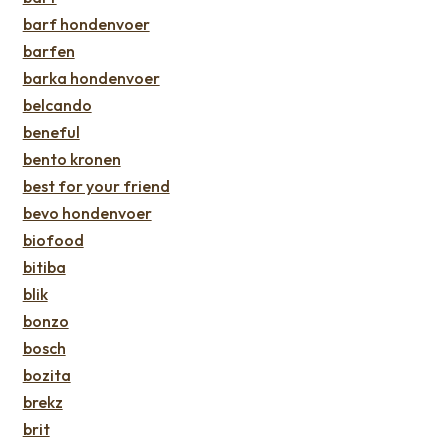
barf hondenvoer
barfen
barka hondenvoer
belcando
beneful
bento kronen
best for your friend
bevo hondenvoer
biofood
bitiba
blik
bonzo
bosch
bozita
brekz
brit