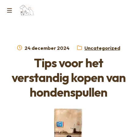
Ga
Ga
naar
naar
M
Home
de
de
e
navigatie
inhoud
Contact
n
Geplaatst
Categorie:
24 december 2024
Uncategorized
op
Horcon Webshop – GDPR / Voorwaarden /
Tips voor het
u
Privacybeleid
verstandig kopen van
Over ons
hondenspullen