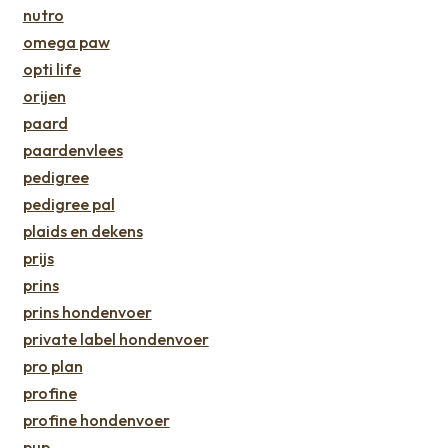
nutro
omega paw
opti life
orijen
paard
paardenvlees
pedigree
pedigree pal
plaids en dekens
prijs
prins
prins hondenvoer
private label hondenvoer
pro plan
profine
profine hondenvoer
pup