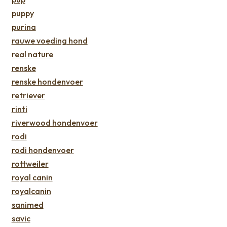
puppy
purina
rauwe voeding hond
real nature
renske
renske hondenvoer
retriever
rinti
riverwood hondenvoer
rodi
rodi hondenvoer
rottweiler
royal canin
royalcanin
sanimed
savic