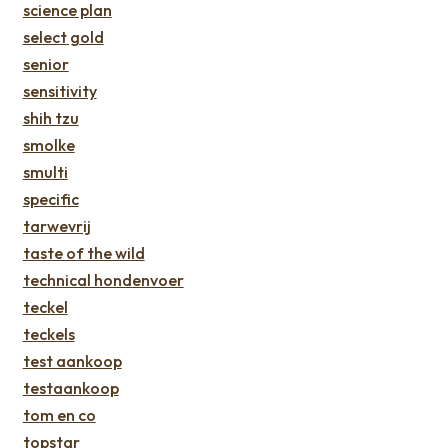
science plan
select gold
senior
sensitivity
shih tzu
smolke
smulti
specific
tarwevrij
taste of the wild
technical hondenvoer
teckel
teckels
test aankoop
testaankoop
tom en co
topstar