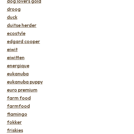
dog lovers gold
droog
duck
duitse herder
ecostyle
edgard cooper
eiwit
eiwitten
energique
eukanuba
eukanuba puppy
euro premium
farm food
farmfood
flamingo
fokker
friskies