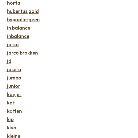
horta
hubertus gold
hypoallergeen
in balance
inbalance
jarco
jarco brokken
jd
josera
jumbo
junior
kanjer
kat
katten
kip
kivo
kleine