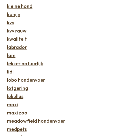
kleine hond
konijn
kvv
kvv rauw
kwaliteit
labrador
lam
lekker natuurlijk
lidl
lobo hondenvoer
lotgering
lukullus
maxi
maxi zoo
meadowfield hondenvoer
medpets