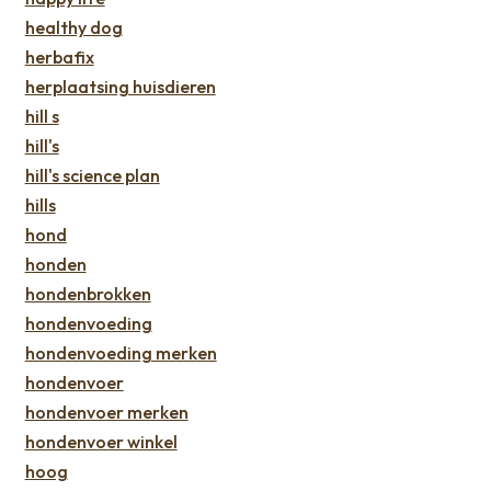
healthy dog
herbafix
herplaatsing huisdieren
hill s
hill's
hill's science plan
hills
hond
honden
hondenbrokken
hondenvoeding
hondenvoeding merken
hondenvoer
hondenvoer merken
hondenvoer winkel
hoog