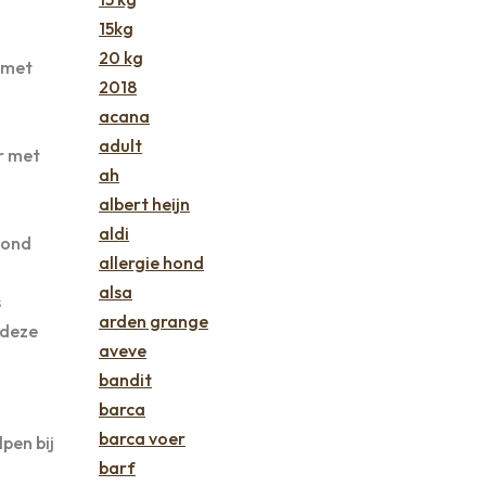
15kg
20 kg
 met
2018
acana
adult
r met
ah
albert heijn
aldi
hond
allergie hond
alsa
s
arden grange
 deze
aveve
bandit
barca
barca voer
pen bij
barf