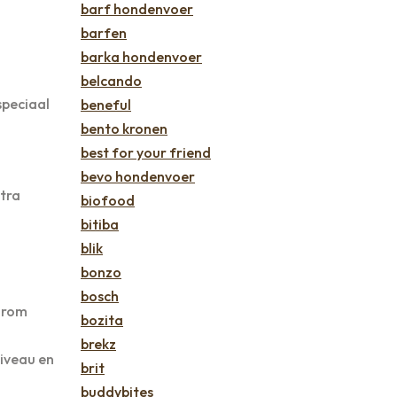
barf hondenvoer
barfen
barka hondenvoer
belcando
speciaal
beneful
bento kronen
best for your friend
bevo hondenvoer
tra
biofood
bitiba
blik
bonzo
bosch
aarom
bozita
brekz
niveau en
brit
buddybites