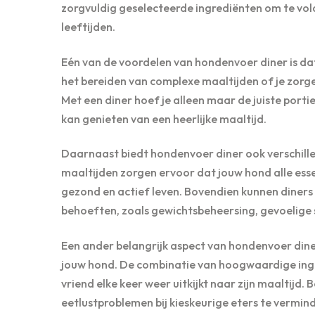
zorgvuldig geselecteerde ingrediënten om te vo
leeftijden.
Eén van de voordelen van hondenvoer diner is dat 
het bereiden van complexe maaltijden of je zorg
Met een diner hoef je alleen maar de juiste por
kan genieten van een heerlijke maaltijd.
Daarnaast biedt hondenvoer diner ook verschil
maaltijden zorgen ervoor dat jouw hond alle esse
gezond en actief leven. Bovendien kunnen diner
behoeften, zoals gewichtsbeheersing, gevoelige s
Een ander belangrijk aspect van hondenvoer diner
jouw hond. De combinatie van hoogwaardige ingr
vriend elke keer weer uitkijkt naar zijn maaltijd
eetlustproblemen bij kieskeurige eters te vermin