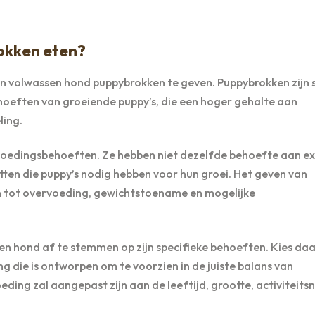
okken eten?
en volwassen hond puppybrokken te geven. Puppybrokken zijn 
eften van groeiende puppy’s, die een hoger gehalte aan
ling.
edingsbehoeften. Ze hebben niet dezelfde behoefte aan ex
etten die puppy’s nodig hebben voor hun groei. Het geven van
n tot overvoeding, gewichtstoename en mogelijke
sen hond af te stemmen op zijn specifieke behoeften. Kies d
die is ontworpen om te voorzien in de juiste balans van
ing zal aangepast zijn aan de leeftijd, grootte, activiteits