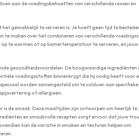
ldoen aan de voedingsbehoeften van verschillende rassen en
het gemakkelijk te serveren is. Je hoeft geen tijd te bested
en te maken over het combineren van verschillende voedingss
tie op te warmen of op kamertemperatuur te serveren, en jou
lende gezondheidsvoordelen. De hoogwaardige ingrediënten 
ntiële voedingsstoffen binnenkrijgt die hij nodig heeft voor 
s speciaal worden samengesteld om te voldoen aan specifieke
pijsvertering of allergieën.
 is de smaak. Deze maaltijden zijn ontworpen om heerlijk te 
ediënten en smaakvolle recepten zorgt ervoor dat jouw tro
. Bovendien kan de variatie in smaken en texturen helpen om
deren.