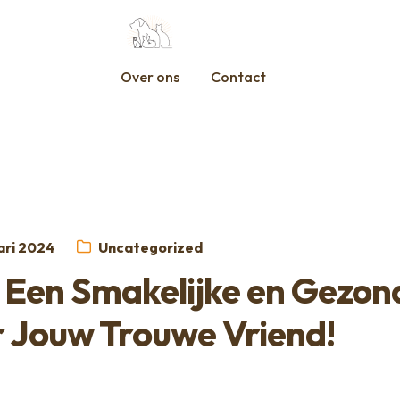
Over ons
Contact
tst
Categorie:
ari 2024
Uncategorized
 Een Smakelijke en Gezon
r Jouw Trouwe Vriend!