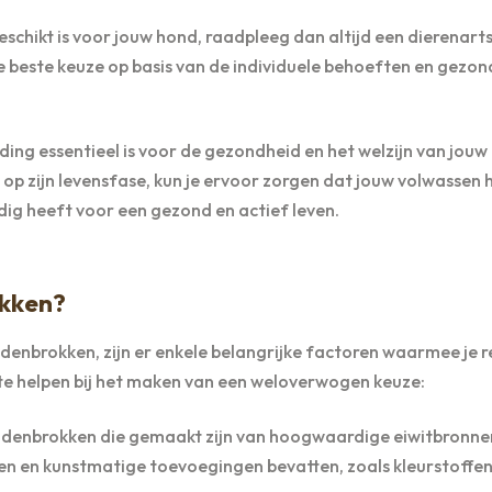
geschikt is voor jouw hond, raadpleeg dan altijd een dierenart
de beste keuze op basis van de individuele behoeften en gezo
g essentieel is voor de gezondheid en het welzijn van jouw
 op zijn levensfase, kun je ervoor zorgen dat jouw volwassen 
odig heeft voor een gezond en actief leven.
okken?
denbrokken, zijn er enkele belangrijke factoren waarmee je 
e te helpen bij het maken van een weloverwogen keuze:
ndenbrokken die gemaakt zijn van hoogwaardige eiwitbronnen
ffen en kunstmatige toevoegingen bevatten, zoals kleurstoffen