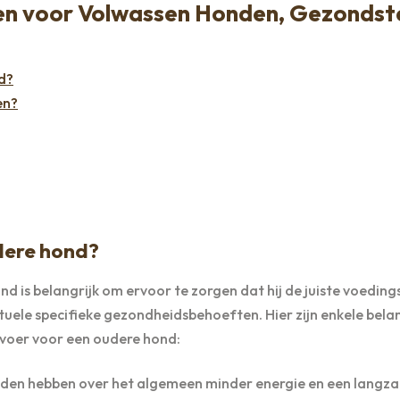
en voor Volwassen Honden, Gezondst
d?
en?
udere hond?
d is belangrijk om ervoor te zorgen dat hij de juiste voeding
entuele specifieke gezondheidsbehoeften. Hier zijn enkele bela
 voer voor een oudere hond:
onden hebben over het algemeen minder energie en een langz