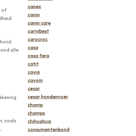
canex
s of
canin
ndheid
canin care
carnibest
carocroc
 hond.
casa
hond alle
casa fera
catit
cavia
cavom
cesar
cesar hondenvoer
rekening
champ
champs
, zoals
chihuahua
,
consumentenbond