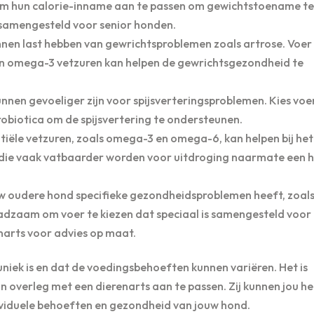
 om hun calorie-inname aan te passen om gewichtstoename te
 samengesteld voor senior honden.
en last hebben van gewrichtsproblemen zoals artrose. Voer
n omega-3 vetzuren kan helpen de gewrichtsgezondheid te
nen gevoeliger zijn voor spijsverteringsproblemen. Kies voe
probiotica om de spijsvertering te ondersteunen.
iële vetzuren, zoals omega-3 en omega-6, kan helpen bij het
 die vaak vatbaarder worden voor uitdroging naarmate een 
w oudere hond specifieke gezondheidsproblemen heeft, zoal
 raadzaam om voer te kiezen dat speciaal is samengesteld voor
narts voor advies op maat.
uniek is en dat de voedingsbehoeften kunnen variëren. Het is
overleg met een dierenarts aan te passen. Zij kunnen jou hel
dividuele behoeften en gezondheid van jouw hond.