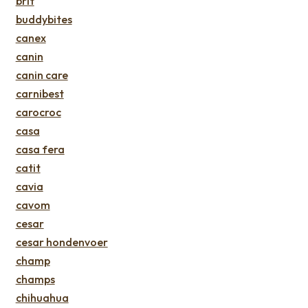
brit
buddybites
canex
canin
canin care
carnibest
carocroc
casa
casa fera
catit
cavia
cavom
cesar
cesar hondenvoer
champ
champs
chihuahua