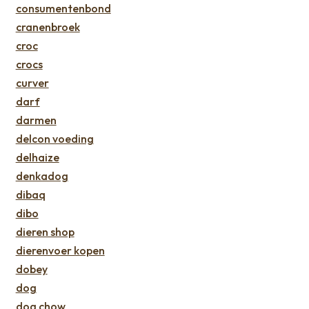
consumentenbond
cranenbroek
croc
crocs
curver
darf
darmen
delcon voeding
delhaize
denkadog
dibaq
dibo
dieren shop
dierenvoer kopen
dobey
dog
dog chow