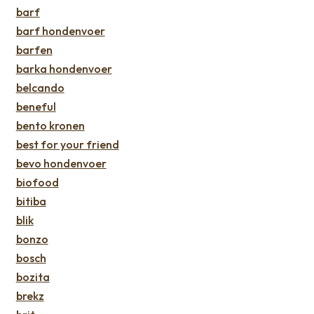
barf
barf hondenvoer
barfen
barka hondenvoer
belcando
beneful
bento kronen
best for your friend
bevo hondenvoer
biofood
bitiba
blik
bonzo
bosch
bozita
brekz