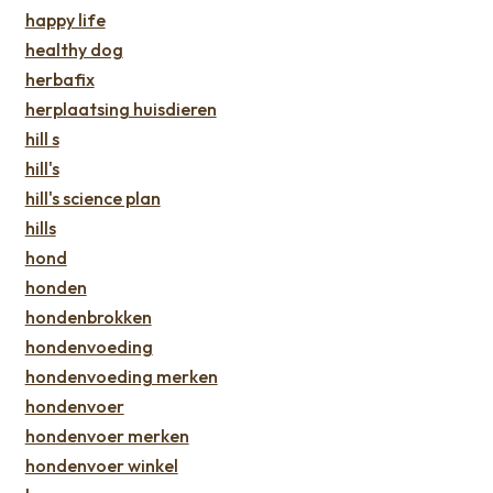
happy life
healthy dog
herbafix
herplaatsing huisdieren
hill s
hill's
hill's science plan
hills
hond
honden
hondenbrokken
hondenvoeding
hondenvoeding merken
hondenvoer
hondenvoer merken
hondenvoer winkel