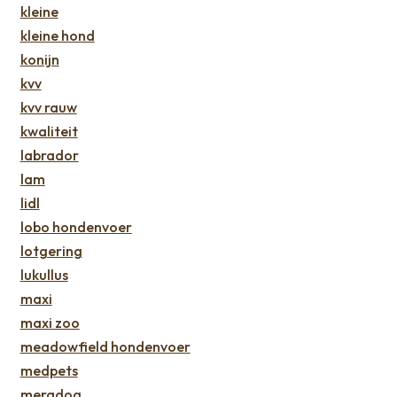
kleine
kleine hond
konijn
kvv
kvv rauw
kwaliteit
labrador
lam
lidl
lobo hondenvoer
lotgering
lukullus
maxi
maxi zoo
meadowfield hondenvoer
medpets
meradog