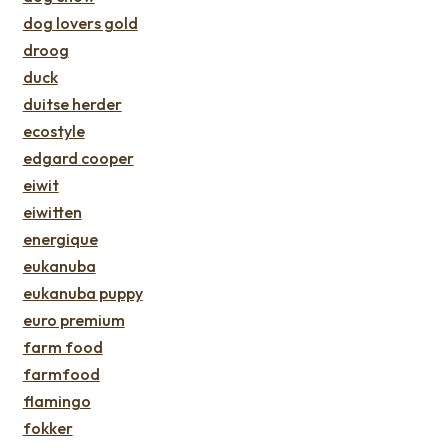
dog lovers gold
droog
duck
duitse herder
ecostyle
edgard cooper
eiwit
eiwitten
energique
eukanuba
eukanuba puppy
euro premium
farm food
farmfood
flamingo
fokker