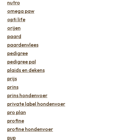
nutro
omega paw
opti life
orijen
paard
paardenvlees
pedigree
pedigree pal
plaids en dekens
prijs
prins
prins hondenvoer
private label hondenvoer
pro plan
profine
profine hondenvoer
pup