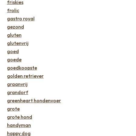
friskies
frolic
gastro royal
gezond
gluten
glutenvrij
goed
goede
goedkoopste
golden retriever
graanvrij
grandorf
greenheart hondenvoer
grote
grote hond
handyman
happy dog