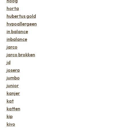
hoog
horta
hubertus gold
hypoallergeen
in balance
inbalance
jarco
jarco brokken
jd
josera
jumbo
junior
kanjer
kat
katten
kip
kivo