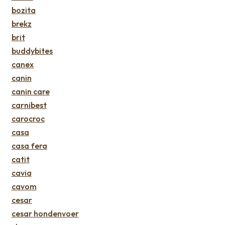
bozita
brekz
brit
buddybites
canex
canin
canin care
carnibest
carocroc
casa
casa fera
catit
cavia
cavom
cesar
cesar hondenvoer