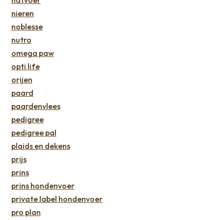
natvoer
nieren
noblesse
nutro
omega paw
opti life
orijen
paard
paardenvlees
pedigree
pedigree pal
plaids en dekens
prijs
prins
prins hondenvoer
private label hondenvoer
pro plan