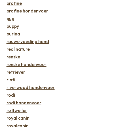
profine
profine hondenvoer
pup
puppy
purina
rauwe voeding hond
real nature
renske
renske hondenvoer
retriever
rinti
riverwood hondenvoer
rodi
rodi hondenvoer
rottweiler
royal canin
royalcanin