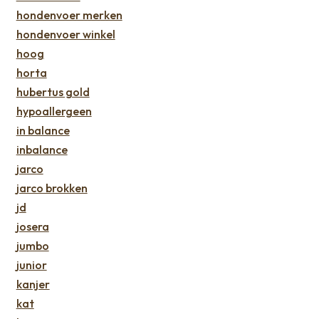
hondenvoer merken
hondenvoer winkel
hoog
horta
hubertus gold
hypoallergeen
in balance
inbalance
jarco
jarco brokken
jd
josera
jumbo
junior
kanjer
kat