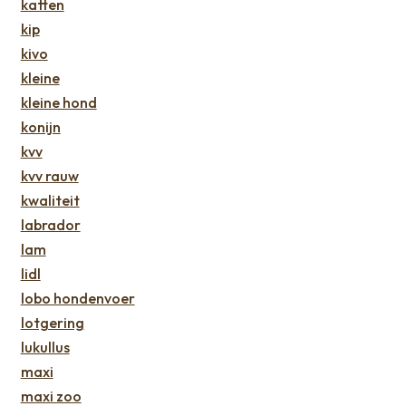
katten
kip
kivo
kleine
kleine hond
konijn
kvv
kvv rauw
kwaliteit
labrador
lam
lidl
lobo hondenvoer
lotgering
lukullus
maxi
maxi zoo