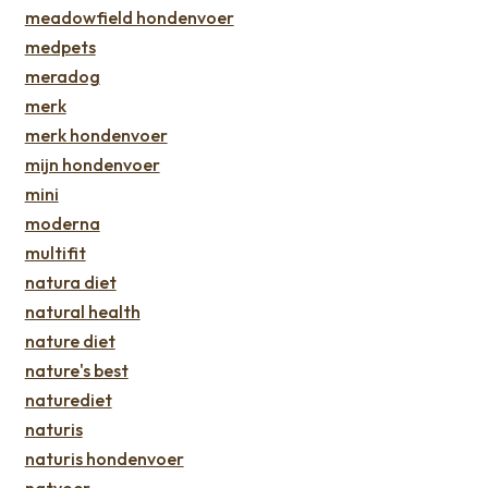
meadowfield hondenvoer
medpets
meradog
merk
merk hondenvoer
mijn hondenvoer
mini
moderna
multifit
natura diet
natural health
nature diet
nature's best
naturediet
naturis
naturis hondenvoer