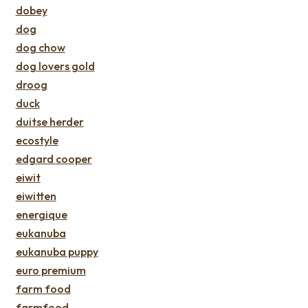
dobey
dog
dog chow
dog lovers gold
droog
duck
duitse herder
ecostyle
edgard cooper
eiwit
eiwitten
energique
eukanuba
eukanuba puppy
euro premium
farm food
farmfood