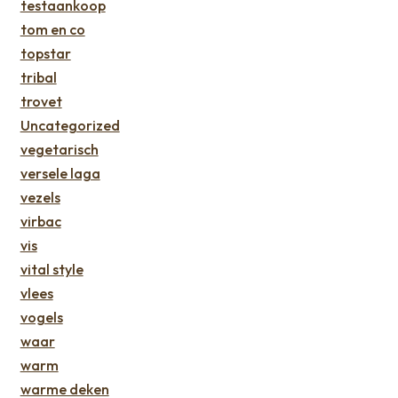
testaankoop
tom en co
topstar
tribal
trovet
Uncategorized
vegetarisch
versele laga
vezels
virbac
vis
vital style
vlees
vogels
waar
warm
warme deken