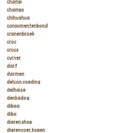
champ
champs
chihuahua
consumentenbond
cranenbroek
croc
crocs
curver
darf
darmen
delcon voeding
delhaize
denkadog
dibaq
dibo
dieren shop
dierenvoer kopen