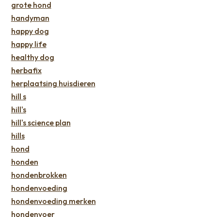
grote hond
handyman
happy dog
happy life
healthy dog
herbafix
herplaatsing huisdieren
hill s
hill's
hill's science plan
hills
hond
honden
hondenbrokken
hondenvoeding
hondenvoeding merken
hondenvoer