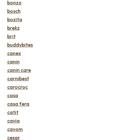
bonzo
bosch
bozita
brekz
brit
buddybites
canex
canin
canin care
carnibest
carocroc
casa
casa fera
catit
cavia
cavom
cesar