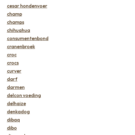
cesar hondenvoer
champ
champs
chihuahua
consumentenbond
cranenbroek
croc
crocs
curver
darf
darmen
delcon voeding
delhaize
denkadog
dibaq
dibo