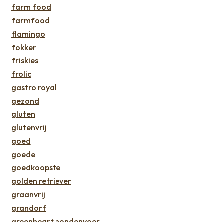
farm food
farmfood
flamingo
fokker
friskies
frolic
gastro royal
gezond
gluten
glutenvrij
goed
goede
goedkoopste
golden retriever
graanvrij
grandorf
greenheart hondenvoer