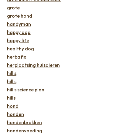
grote
grote hond
handyman
happy dog
happy life
healthy dog
herbafix
herplaatsing huisdieren
hill s
hill's
hill's science plan
hills
hond
honden
hondenbrokken
hondenvoeding