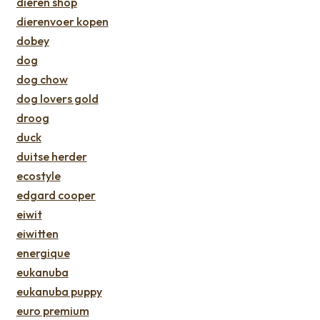
dieren shop
dierenvoer kopen
dobey
dog
dog chow
dog lovers gold
droog
duck
duitse herder
ecostyle
edgard cooper
eiwit
eiwitten
energique
eukanuba
eukanuba puppy
euro premium