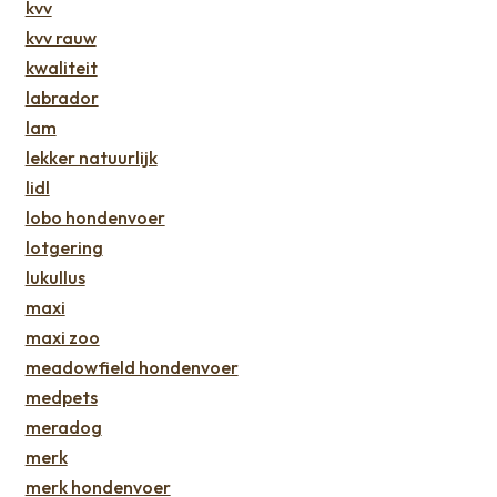
kvv
kvv rauw
kwaliteit
labrador
lam
lekker natuurlijk
lidl
lobo hondenvoer
lotgering
lukullus
maxi
maxi zoo
meadowfield hondenvoer
medpets
meradog
merk
merk hondenvoer