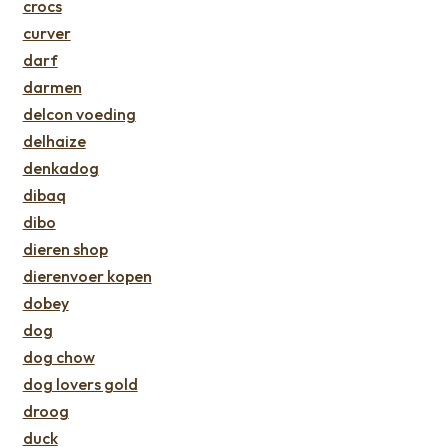
crocs
curver
darf
darmen
delcon voeding
delhaize
denkadog
dibaq
dibo
dieren shop
dierenvoer kopen
dobey
dog
dog chow
dog lovers gold
droog
duck