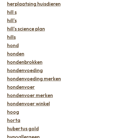
herplaatsing huisdieren
hill s
hill's
hill's science plan
hills
hond
honden
hondenbrokken
hondenvoeding
hondenvoeding merken
hondenvoer
hondenvoer merken
hondenvoer winkel
hoog
horta
hubertus gold
hypoallergeen