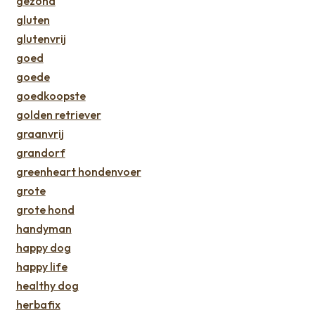
gezond
gluten
glutenvrij
goed
goede
goedkoopste
golden retriever
graanvrij
grandorf
greenheart hondenvoer
grote
grote hond
handyman
happy dog
happy life
healthy dog
herbafix