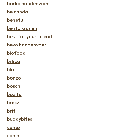
barka hondenvoer
belcando
beneful
bento kronen
best for your friend
bevo hondenvoer
biofood
bitiba
blik
bonzo
bosch
bozita
brekz
brit
buddybites
canex
canin