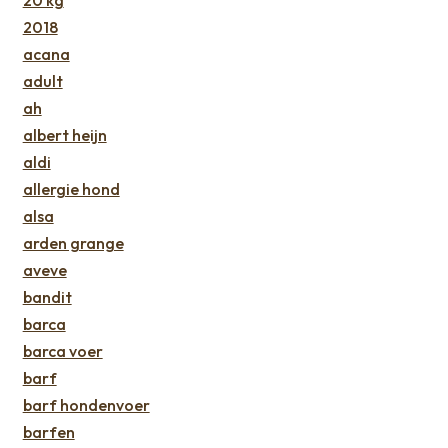
20 kg
2018
acana
adult
ah
albert heijn
aldi
allergie hond
alsa
arden grange
aveve
bandit
barca
barca voer
barf
barf hondenvoer
barfen