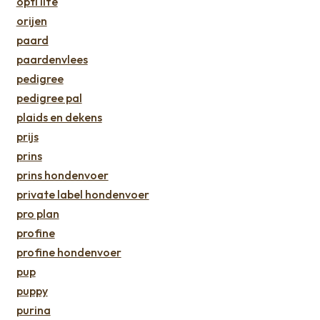
opti life
orijen
paard
paardenvlees
pedigree
pedigree pal
plaids en dekens
prijs
prins
prins hondenvoer
private label hondenvoer
pro plan
profine
profine hondenvoer
pup
puppy
purina