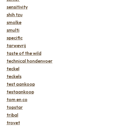
sensitivity
shih tzu
smolke
smulti
specific
tarwevrij
taste of the wild
technical hondenvoer
teckel
teckels
test aankoop
testaankoop
tom en co
topstar
tribal
trovet