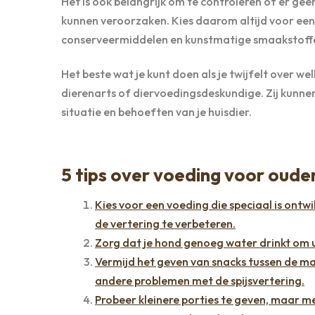
Het is ook belangrijk om te controleren of er geen 
kunnen veroorzaken. Kies daarom altijd voor een 
conserveermiddelen en kunstmatige smaakstoff
Het beste wat je kunt doen als je twijfelt over w
dierenarts of diervoedingsdeskundige. Zij kunnen 
situatie en behoeften van je huisdier.
5 tips over voeding voor oud
Kies voor een voeding die speciaal is ont
de vertering te verbeteren.
Zorg dat je hond genoeg water drinkt om 
Vermijd het geven van snacks tussen de ma
andere problemen met de spijsvertering.
Probeer kleinere porties te geven, maar me