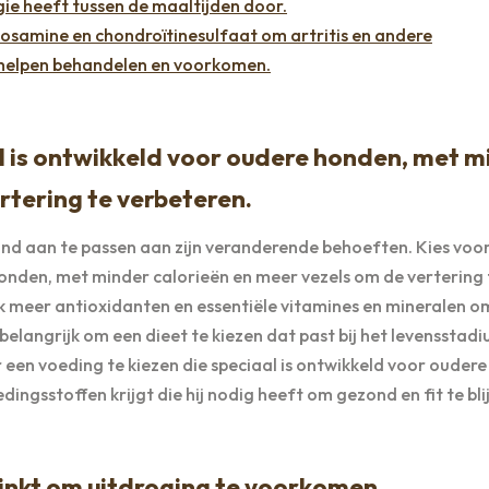
ie heeft tussen de maaltijden door.
osamine en chondroïtinesulfaat om artritis en andere
 helpen behandelen en voorkomen.
l is ontwikkeld voor oudere honden, met m
rtering te verbeteren.
ond aan te passen aan zijn veranderende behoeften. Kies voo
honden, met minder calorieën en meer vezels om de vertering 
 meer antioxidanten en essentiële vitamines en mineralen o
elangrijk om een dieet te kiezen dat past bij het levensstad
r een voeding te kiezen die speciaal is ontwikkeld voor ouder
dingsstoffen krijgt die hij nodig heeft om gezond en fit te bli
inkt om uitdroging te voorkomen.