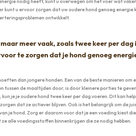
energie nodig heeft, kunt u overwegen om het voer wat vaker
ier kunt u ervoor zorgen dat uw oudere hond genoeg energie k
erteringsproblemen ontwikkelt.
, maar meer vaak, zoals twee keer per dag 
rvoor te zorgen dat je hond genoeg energi
eften dan jongere honden. Een van de beste manieren om e
tussen de maaltijden door, is door kleinere porties te geve
 kun je je oudere hond twee keer per dag voeren. Dit kan hel
orgen dat ze actiever blijven. Ook is het belangrijk om de jui
van je hond. Zorg er daarom voor dat je een voeding kiest die
 ze alle voedingsstoffen binnenkrijgen die ze nodig hebben.