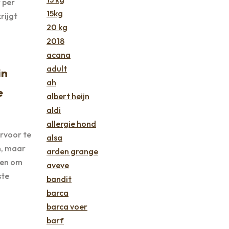
 per
15kg
rijgt
20 kg
2018
acana
adult
in
ah
e
albert heijn
aldi
allergie hond
rvoor te
alsa
n, maar
arden grange
pen om
aveve
ste
bandit
barca
barca voer
barf