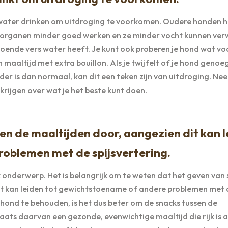
 water drinken om uitdroging te voorkomen. Oudere honden 
organen minder goed werken en ze minder vocht kunnen ver
doende vers water heeft. Je kunt ook proberen je hond wat vo
maaltijd met extra bouillon. Als je twijfelt of je hond genoe
rder is dan normaal, kan dit een teken zijn van uitdroging. Ne
krijgen over wat je het beste kunt doen.
en de maaltijden door, aangezien dit kan 
oblemen met de spijsvertering.
 onderwerp. Het is belangrijk om te weten dat het geven van
 Dit kan leiden tot gewichtstoename of andere problemen met 
hond te behouden, is het dus beter om de snacks tussen de
aats daarvan een gezonde, evenwichtige maaltijd die rijk is 