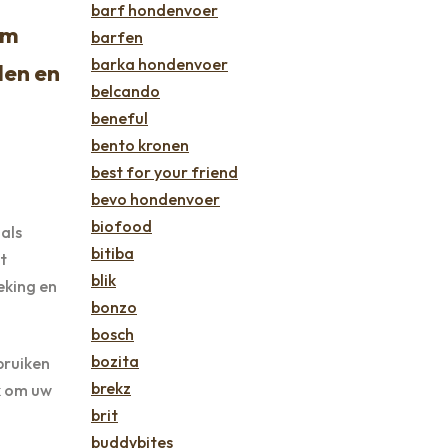
barf hondenvoer
om
barfen
barka hondenvoer
len en
belcando
beneful
bento kronen
best for your friend
bevo hondenvoer
biofood
als
bitiba
t
blik
eking en
bonzo
bosch
bozita
bruiken
brekz
jk om uw
brit
buddybites