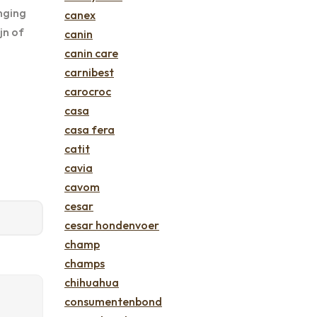
nging
canex
jn of
canin
canin care
carnibest
carocroc
casa
casa fera
catit
cavia
cavom
cesar
cesar hondenvoer
champ
champs
chihuahua
consumentenbond