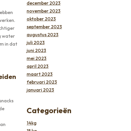
december 2023
november 2023
hebben
oktober 2023
werken.
september 2023
chtiger
augustus 2023
g water
juli 2023
em in dat
juni 2023
mei 2023
april 2023
maart 2023
leiden
februari 2023
januari 2023
 snacks
de
Categorieën
14kg
aan
15 kg