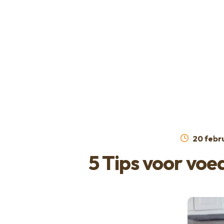
Ga
Ga
naar
naar
de
de
navigatie
inhoud
Geplaat
20 febr
op
5 Tips voor vo