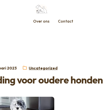
Over ons
Contact
st
Categorie:
uari 2023
Uncategorized
eding voor oudere honden