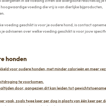
allergenen in de voeding zitten die allergische reacties bij je
hoogwaardige voeding die vrij is van dierlijke bijproducten,
en.
elke voeding geschikt is voor je oudere hond, is contact opnem
je adviseren over welke voeding geschikt is voor jouw specif
ere honden
wikkeld voor oudere honden, met minder calorieën en meer ve
uitdroging te voorkomen.
altijden door, aangezien dit kan leiden tot gewichtstoename
er vaak, zoals twee keer per dag in plaats van één keer per 