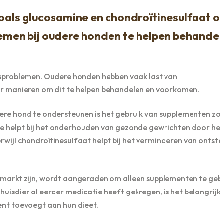
oals glucosamine en chondroïtinesulfaat 
lemen bij oudere honden te helpen behande
sproblemen. Oudere honden hebben vaak last van
 er manieren om dit te helpen behandelen en voorkomen.
e hond te ondersteunen is het gebruik van supplementen zo
e helpt bij het onderhouden van gezonde gewrichten door he
rwijl chondroïtinesulfaat helpt bij het verminderen van ontst
 markt zijn, wordt aangeraden om alleen supplementen te ge
huisdier al eerder medicatie heeft gekregen, is het belangri
ent toevoegt aan hun dieet.