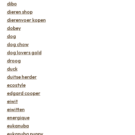
dibo
dieren shop
dierenvoer kopen
dobey
dog
dog chow
dog lovers gold
droog
duck
duitse herder
ecostyle
edgard cooper
eiwit
eiwitten
energique
eukanuba
eukanuba puppy