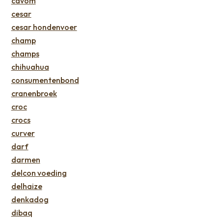
cavom
cesar
cesar hondenvoer
champ
champs
chihuahua
consumentenbond
cranenbroek
croc
crocs
curver
darf
darmen
delcon voeding
delhaize
denkadog
dibaq