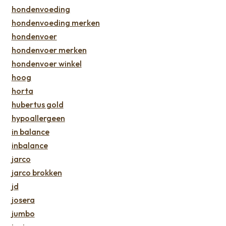
hondenvoeding
hondenvoeding merken
hondenvoer
hondenvoer merken
hondenvoer winkel
hoog
horta
hubertus gold
hypoallergeen
in balance
inbalance
jarco
jarco brokken
jd
josera
jumbo