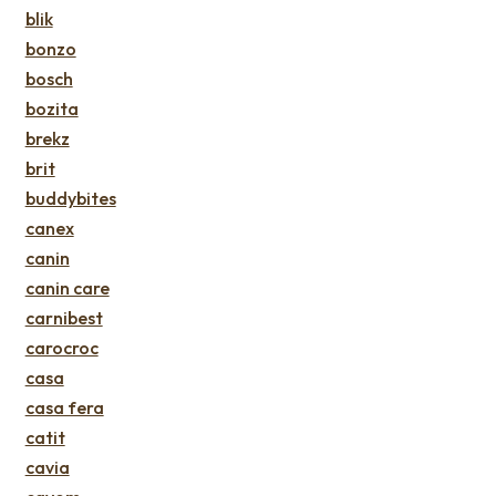
blik
bonzo
bosch
bozita
brekz
brit
buddybites
canex
canin
canin care
carnibest
carocroc
casa
casa fera
catit
cavia