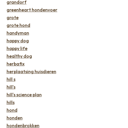
grandorf
greenheart hondenvoer
grote
grote hond
handyman
happy dog
happy life
healthy dog
herbafix
herplaatsing huisdieren
hill s
hill's
hill's science plan
hills
hond
honden
hondenbrokken