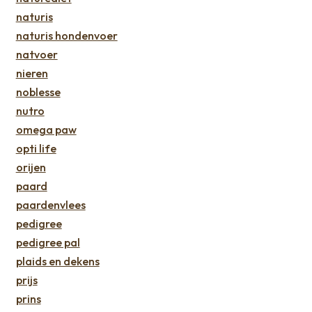
naturis
naturis hondenvoer
natvoer
nieren
noblesse
nutro
omega paw
opti life
orijen
paard
paardenvlees
pedigree
pedigree pal
plaids en dekens
prijs
prins