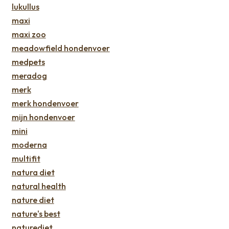
lukullus
maxi
maxi zoo
meadowfield hondenvoer
medpets
meradog
merk
merk hondenvoer
mijn hondenvoer
mini
moderna
multifit
natura diet
natural health
nature diet
nature's best
naturediet