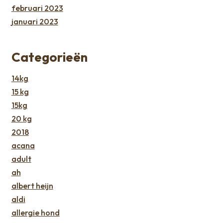
februari 2023
januari 2023
Categorieën
14kg
15 kg
15kg
20 kg
2018
acana
adult
ah
albert heijn
aldi
allergie hond