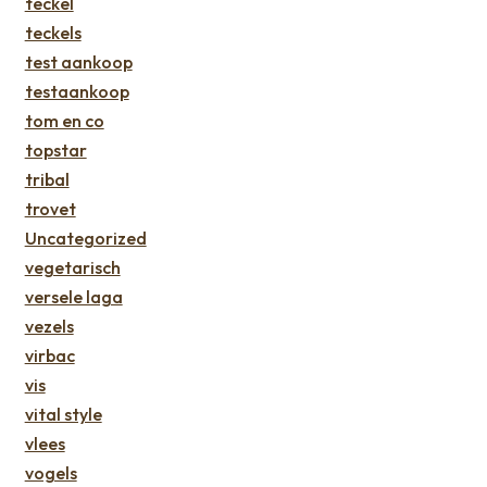
teckel
teckels
test aankoop
testaankoop
tom en co
topstar
tribal
trovet
Uncategorized
vegetarisch
versele laga
vezels
virbac
vis
vital style
vlees
vogels